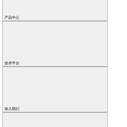
产品中心
技术平台
加入我们