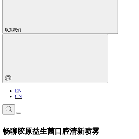
联系我们
EN
CN
畅聊胶原益生菌口腔清新喷雾