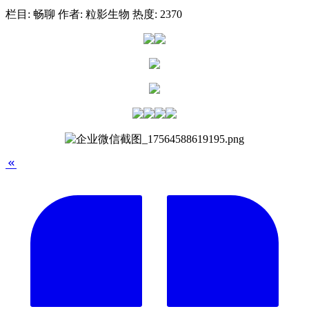
栏目: 畅聊
作者: 粒影生物
热度: 2370