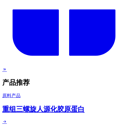
产品推荐
原料产品
重组三螺旋人源化胶原蛋白