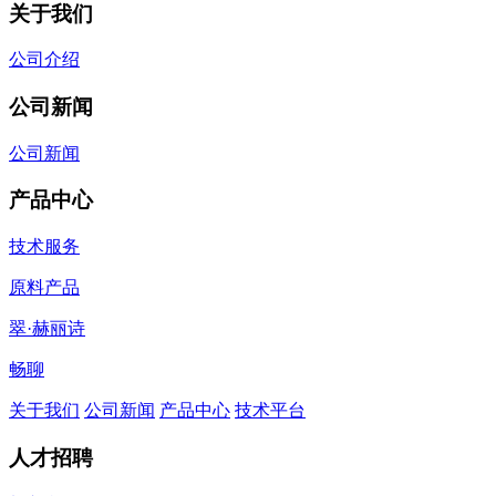
关于我们
公司介绍
公司新闻
公司新闻
产品中心
技术服务
原料产品
翠·赫丽诗
畅聊
关于我们
公司新闻
产品中心
技术平台
人才招聘