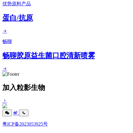
优势原料产品
蛋白/抗原
畅聊
畅聊胶原益生菌口腔清新喷雾
加入粒影生物
粤ICP备2023053925号