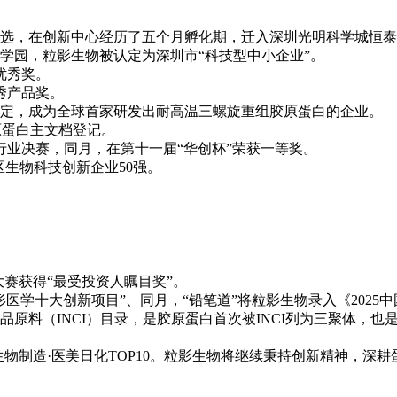
业遴选，在创新中心经历了五个月孵化期，迁入深圳光明科学城恒泰
科学园，粒影生物被认定为深圳市“科技型中小企业”。
优秀奖。
秀产品奖。
院鉴定，成为全球首家研发出耐高温三螺旋重组胶原蛋白的企业。
胶原蛋白主文档登记。
赛行业决赛，同月，在第十一届“华创杯”荣获一等奖。
区生物科技创新企业50强。
大赛获得“最受投资人瞩目奖”。
形医学十大创新项目”、同月，“铅笔道”将粒影生物录入《202
品原料（INCI）目录，是胶原蛋白首次被INCI列为三聚体，
、生物制造·医美日化TOP10。粒影生物将继续秉持创新精神，