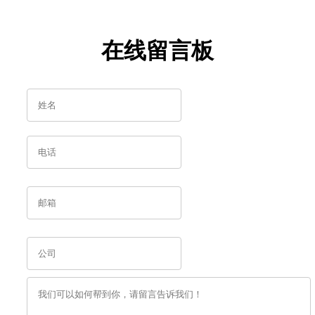
在线留言板