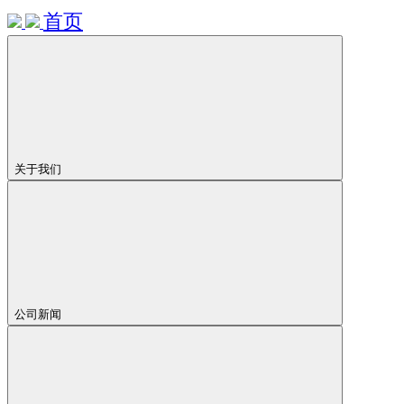
首页
关于我们
公司新闻