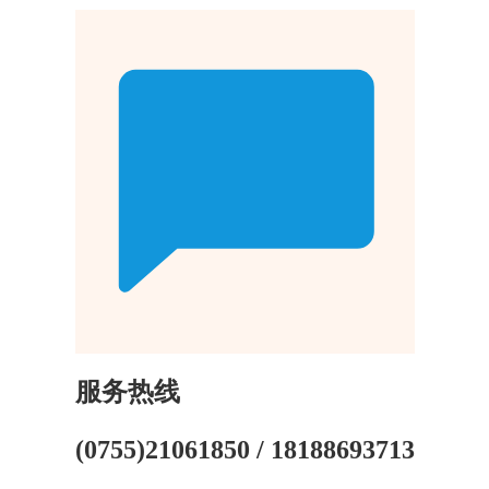
服务热线
(0755)21061850 / 18188693713