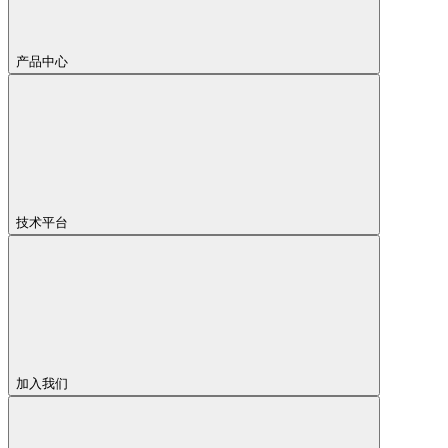
产品中心
技术平台
加入我们