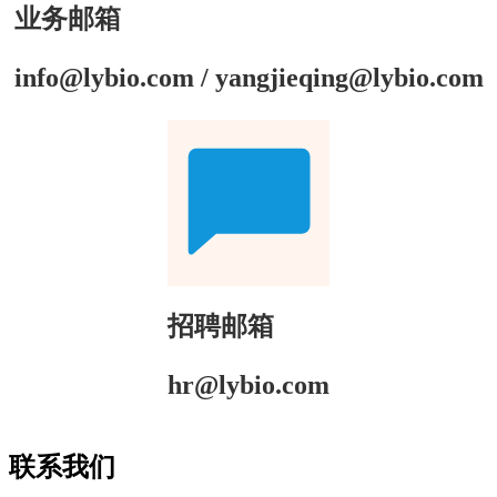
业务邮箱
info@lybio.com / yangjieqing@lybio.com
招聘邮箱
hr@lybio.com
联系我们