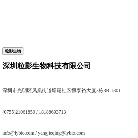
粒影生物
深圳粒影生物科技有限公司
深圳市光明区凤凰街道塘尾社区恒泰裕大厦3栋3B-1801
(0755)21061850 / 18188693713
info@lybio.com / yangjieqing@lybio.com